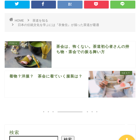
HOME
茶道を知る
日本の伝統文化を学ぶには『衣食住』が揃った茶道が最適
茶会は、怖くない。茶道初心者さんの持
ち物・茶会での振る舞い方
着物？洋服？ 茶会に着ていく服装は？
ホーム
茶会カレンダー
検索
検索